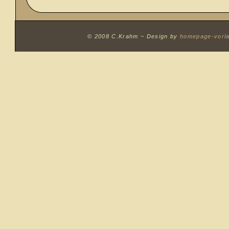
© 2008 C.Krahm ~
Design by
homepage-vorl