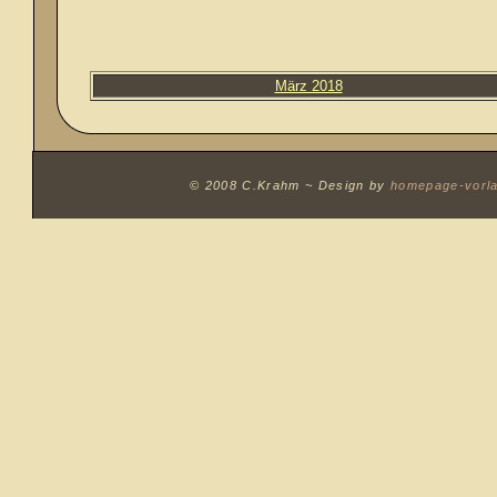
März 2018
© 2008 C.Krahm ~
Design by
homepage-vorl